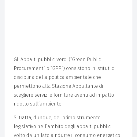
(GPP)/APPALTI PUBBLICI VERDI:
LE MISURE DI POLITICA
AMBIENTALE NELLE
PROCEDURE AD EVIDENZA
PUBBLICA.
Gli Appalti pubblici verdi (“Green Public
Procurement” o “GPP”) consistono in istituti di
disciplina della politica ambientale che
permettono alla Stazione Appaltante di
scegliere servizi e forniture aventi ad impatto
ridotto sull’ambiente.
Si tratta, dunque, del primo strumento
legislativo nell’ambito degli appalti pubblici
volto da un lato a ridurre il consumo energetico