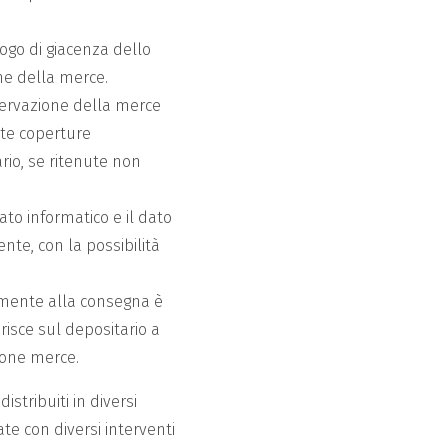
uogo di giacenza dello
ne della merce.
nservazione della merce
site coperture
rio, se ritenute non
dato informatico e il dato
nte, con la possibilità
amente alla consegna è
risce sul depositario a
ione merce.
stribuiti in diversi
te con diversi interventi