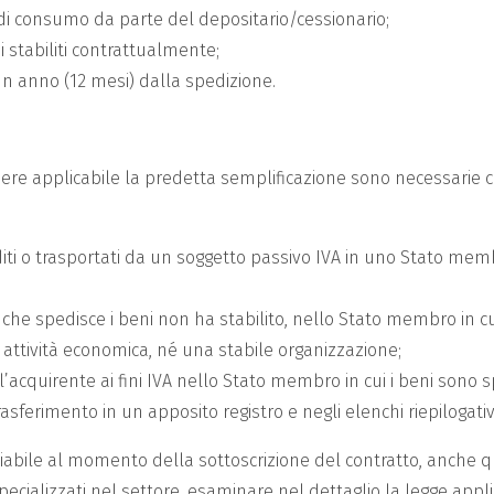
o di consumo da parte del depositario/cessionario;
 stabiliti contrattualmente;
 anno (12 mesi) dalla spedizione.
dere applicabile la predetta semplificazione sono necessar
iti o trasportati da un soggetto passivo IVA in uno Stato mem
 che spedisce i beni non ha stabilito, nello Stato membro in cui
 attività economica, né una stabile organizzazione;
l’acquirente ai fini IVA nello Stato membro in cui i beni sono sp
rasferimento in un apposito registro e negli elenchi riepilogativ
liabile al momento della sottoscrizione del contratto, anche q
ecializzati nel settore, esaminare nel dettaglio la legge appl