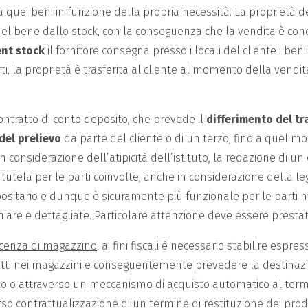
erà quei beni in funzione della propria necessità. La proprietà de
el bene dallo stock, con la conseguenza che la vendita è co
nt stock
il fornitore consegna presso i locali del cliente i ben
i, la proprietà è trasferita al cliente al momento della vendit
contratto di conto deposito, che prevede il
differimento del tr
del prelievo
da parte del cliente o di un terzo, fino a quel m
In considerazione dell’atipicità dell’istituto, la redazione di u
 tutela per le parti coinvolte, anche in considerazione della le
ositario e dunque è sicuramente più funzionale per le parti n
chiare e dettagliate. Particolare attenzione deve essere prestat
iacenza di magazzino
: ai fini fiscali è necessario stabilire esp
tti nei magazzini e conseguentemente prevedere la destinazi
odo o attraverso un meccanismo di acquisto automatico al term
rso contrattualizzazione di un termine di restituzione dei prod