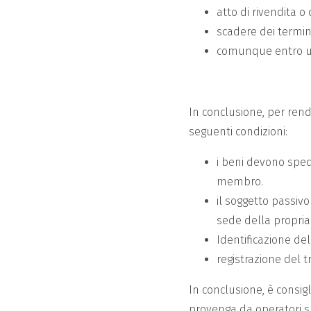
atto di rivendita 
scadere dei termini
comunque entro un
In conclusione, per ren
seguenti condizioni:
i beni devono sped
membro.
il soggetto passivo
sede della propria
Identificazione del
registrazione del t
In conclusione, è consig
provenga da operatori sp